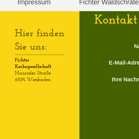
Impressum
Fichter Waldschräte
Kontakt
Hier finden
Sie uns:
N
Fichter
E-Mail-Adr
Kerbegesellschaft
Nauroder Straße
Ihre Nachr
65191 Wiesbaden