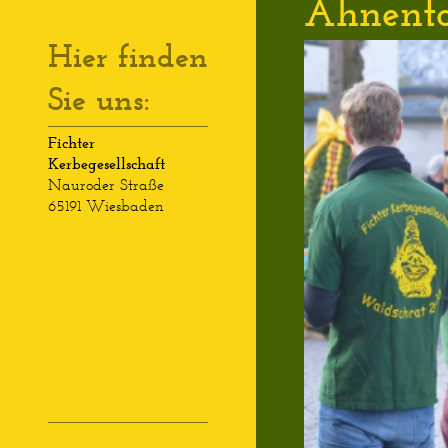
Ahnenta
Hier finden
Sie uns:
Fichter
Kerbegesellschaft
Nauroder Straße
65191 Wiesbaden