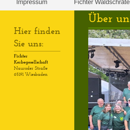
Impressum
Fichter Waldschräte
Über un
Hier finden
Sie uns:
Fichter
Kerbegesellschaft
Nauroder Straße
65191 Wiesbaden