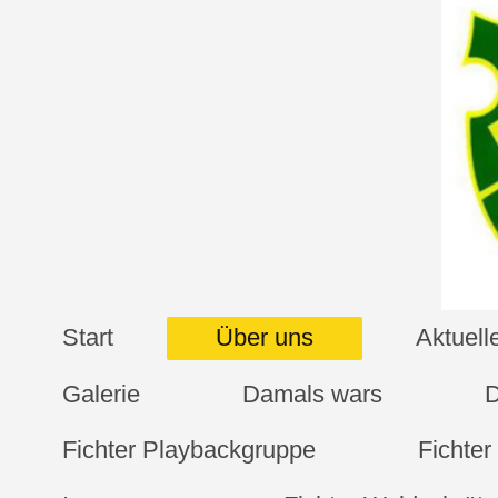
Start
Über uns
Aktuel
Galerie
Damals wars
D
Fichter Playbackgruppe
Fichte