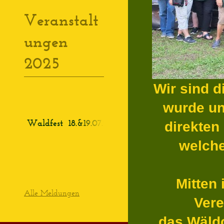
Veranstalt
ungen
2025
Wir sind d
wurde un
Waldfest
18.&19.07.2025
direkten
welche
Mitten 
Alle Meldungen
Vere
das Wäld