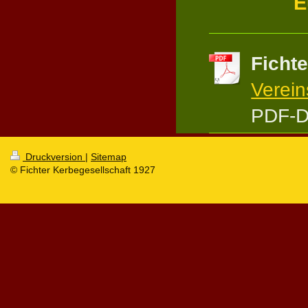
E
Ficht
Verei
PDF-D
Druckversion
|
Sitemap
© Fichter Kerbegesellschaft 1927